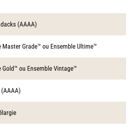
ondacks (AAAA)
e Master Grade™ ou Ensemble Ultime™
e Gold™ ou Ensemble Vintage™
s (AAAA)
élargie