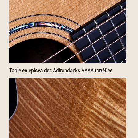
Table en épicéa des Adirondacks AAAA torréfiée