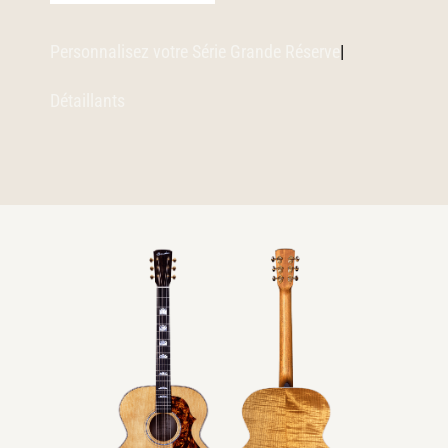
Personnalisez votre Série Grande Réserve
|
Détaillants