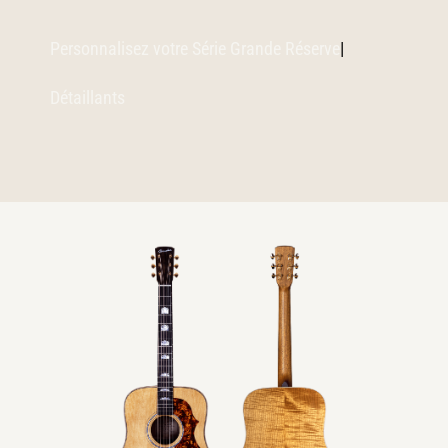
Personnalisez votre Série Grande Réserve
|
Détaillants