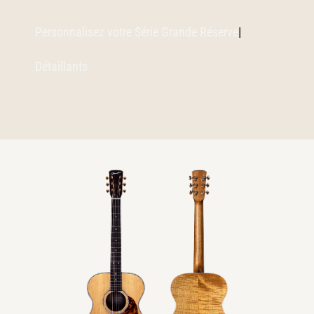
Personnalisez votre Série Grande Réserve
|
Détaillants